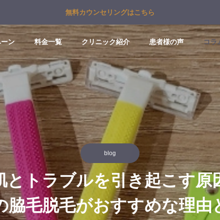
無料カウンセリングはこちら
ペーン
料金一覧
クリニック紹介
患者様の声
コラ
blog
肌とトラブルを引き起こす原
の脇毛脱毛がおすすめな理由