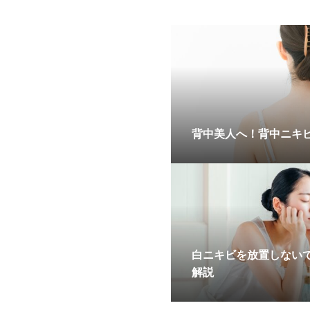
背中美人へ！背中ニキ
白ニキビを放置しない
解説