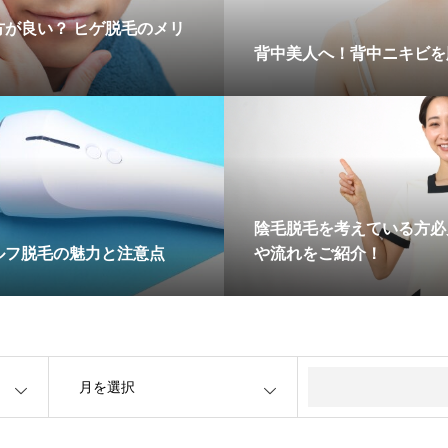
が良い？ ヒゲ脱毛のメリ
！
背中美人へ！背中ニキビを
陰毛脱毛を考えている方必
ルフ脱毛の魅力と注意点
や流れをご紹介！
OPEN