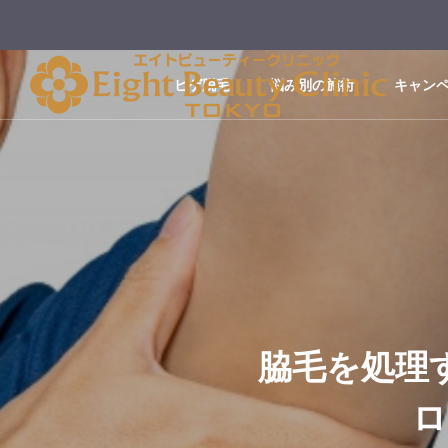
ヒゲ脱毛
悩み別の施術
キャン
脇毛を処理
ロ