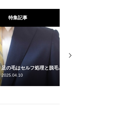
特集記事
皮膚科の医療IPL脱毛の特長
どっちの方がいい？
違いや痛みの少ない機器選定
2025.04.10