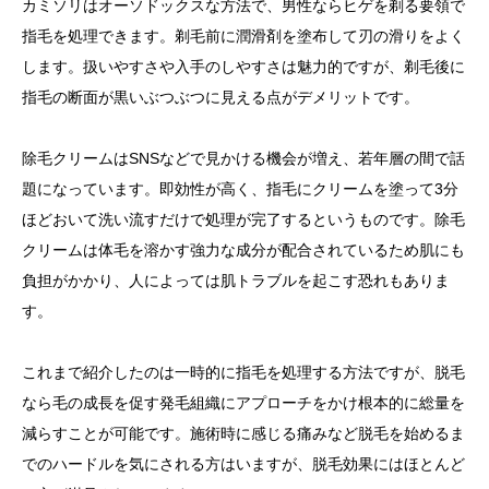
カミソリはオーソドックスな方法で、男性ならヒゲを剃る要領で
指毛を処理できます。剃毛前に潤滑剤を塗布して刃の滑りをよく
します。扱いやすさや入手のしやすさは魅力的ですが、剃毛後に
指毛の断面が黒いぶつぶつに見える点がデメリットです。
除毛クリームはSNSなどで見かける機会が増え、若年層の間で話
題になっています。即効性が高く、指毛にクリームを塗って3分
ほどおいて洗い流すだけで処理が完了するというものです。除毛
クリームは体毛を溶かす強力な成分が配合されているため肌にも
負担がかかり、人によっては肌トラブルを起こす恐れもありま
す。
これまで紹介したのは一時的に指毛を処理する方法ですが、脱毛
なら毛の成長を促す発毛組織にアプローチをかけ根本的に総量を
減らすことが可能です。施術時に感じる痛みなど脱毛を始めるま
でのハードルを気にされる方はいますが、脱毛効果にはほとんど